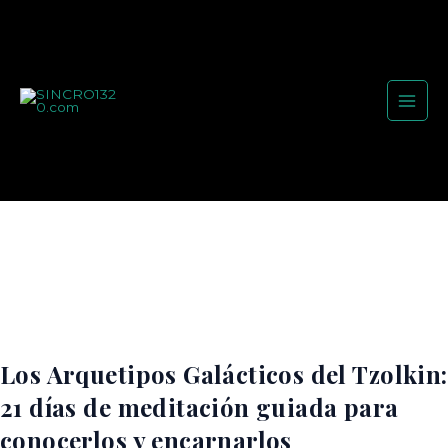
Ir
Main
al
Men
contenido
Los Arquetipos Galácticos del Tzolkin:
21 días de meditación guiada para
conocerlos y encarnarlos